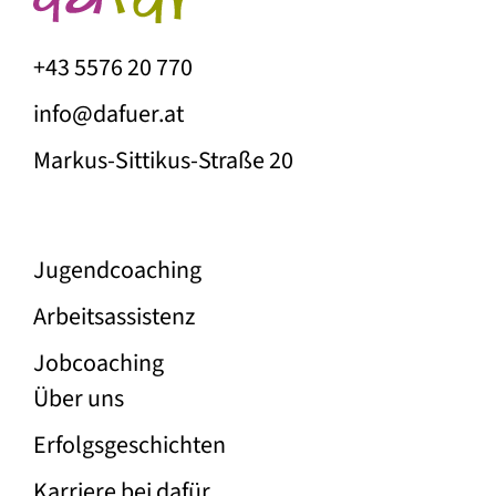
+43 5576 20 770
info@dafuer.at
Markus-Sittikus-Straße 20
Unser Angebot
Jugend­coaching
Arbeitsassistenz
Jobcoaching
Über die Firma Dafür
Über uns
Erfolgs­geschichten
Karriere bei dafür