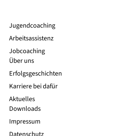
Unser Angebot
Jugend­coaching
Arbeitsassistenz
Jobcoaching
Über die Firma Dafür
Über uns
Erfolgs­geschichten
Karriere bei dafür
Aktuelles
Rechtliche Links
Downloads
Impressum
Datenschutz