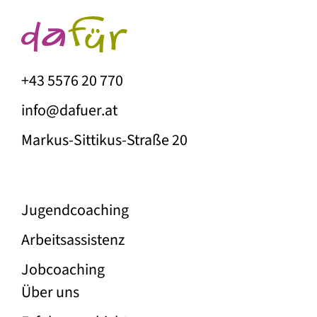
+43 5576 20 770
info@dafuer.at
Markus-Sittikus-Straße 20
Unser Angebot
Jugend­coaching
Arbeitsassistenz
Jobcoaching
Über die Firma Dafür
Über uns