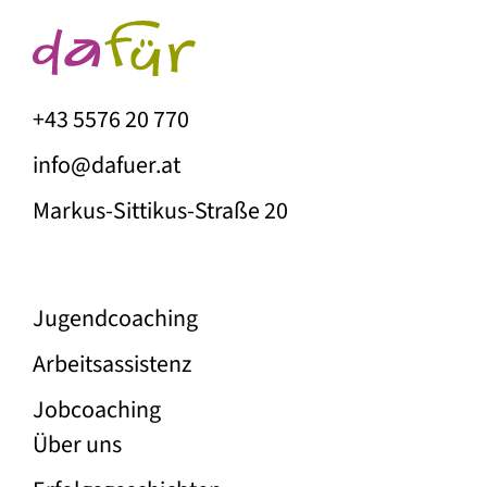
+43 5576 20 770
info@dafuer.at
Markus-Sittikus-Straße 20
Unser Angebot
Jugend­coaching
Arbeitsassistenz
Jobcoaching
Über die Firma Dafür
Über uns