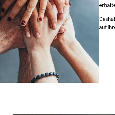
erhalt
Deshal
auf ih