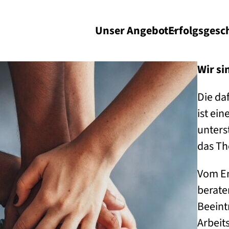
Unser Angebot
Erfolgs­gesc
Wir si
Die da
ist ein
unters
das Th
Vom En
berate
Beeint
Arbeit