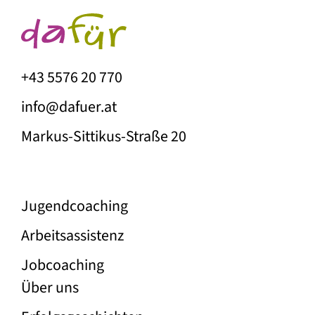
+43 5576 20 770
info@dafuer.at
Markus-Sittikus-Straße 20
Unser Angebot
Jugend­coaching
Arbeitsassistenz
Jobcoaching
Über die Firma Dafür
Über uns