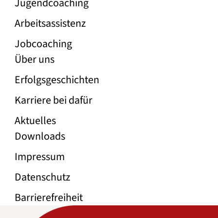
Unser Angebot
Jugend­coaching
Arbeitsassistenz
Jobcoaching
Über die Firma Dafür
Über uns
Erfolgs­geschichten
Karriere bei dafür
Aktuelles
Rechtliche Links
Downloads
Impressum
Datenschutz
Barrierefreiheit