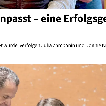
passt – eine Erfolgsge
wurde, verfolgen Julia Zambonin und Donnie Kien
e Erfolgsgeschichte, die Mut macht