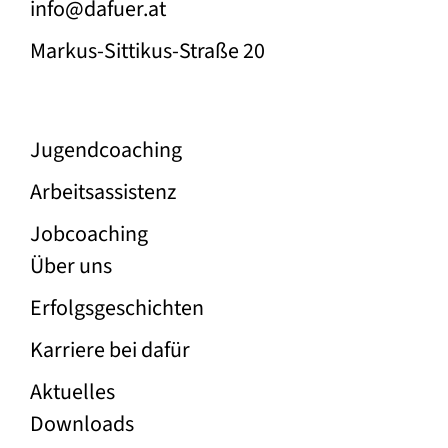
info@dafuer.at
Markus-Sittikus-Straße 20
Unser Angebot
Jugend­coaching
Arbeitsassistenz
Jobcoaching
Über die Firma Dafür
Über uns
Erfolgs­geschichten
Karriere bei dafür
Aktuelles
Rechtliche Links
Downloads